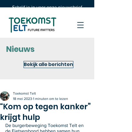
Schrijf je in voor onze nieuwsbrief
Nieuws
Bekijk alle berichten
Toekomst Telt
18 mei 2023
1 minuten om te lezen
“Kom op tegen kanker”
krijgt hulp
De burgerbeweging Toekomst Telt en 
de Fietsersbond hebben samen hun 