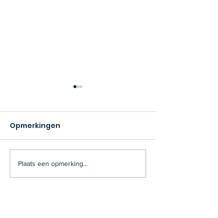
Opmerkingen
Plaats een opmerking...
“Grondgenoten” BIB
Winkel- of
Heusden
woonproject?
VZW Toekomst Telt